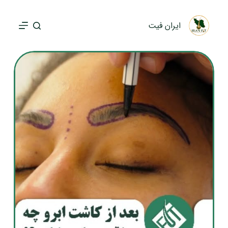
پ
ر
ایران فیت
ش
ب
ه
م
ح
ت
و
ا