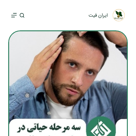
پ
ر
ایران فیت
ش
ب
ه
م
ح
ت
و
ا